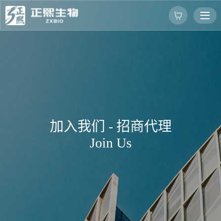
加
入
我
们
-
招
商
代
理
J
o
i
n
U
s