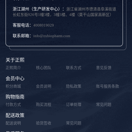
浙江湖州（生产研发中心）：
浙江省湖州市德清县阜溪街道
长虹东街926号1幢3楼，3幢3楼、4楼（莫干山国家高新区）
客服电话：
4008019029
联系邮箱：
info@zxbiopharm.com
关于正熙
正熙简介
核心团队
联系方式
意见反馈
会员中心
积分商城
会员说明
隐私政策
账号服务条款
购物指南
付款方式
购买流程
订单处理
常见问题
配送政策
配送说明
验货签收
常见问题