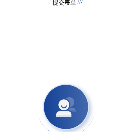
/
///
提交表单